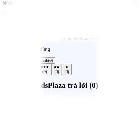
Nhấn vào đây để nhận xét về sản phẩm
Đánh giá ngay
Chọn đánh giá của bạn
Nhập đánh giá về sản phẩm*
Nhận xét từ người dùng
Tất cả
(
0
)
Có hình ảnh
(
0
)
(
0
)
(
0
)
(
0
)
(
0
)
(
0
)
Mẹ Hỏi / KidsPlaza trả lời (
0
)
Gửi câu hỏi
Hệ thống cửa hàng