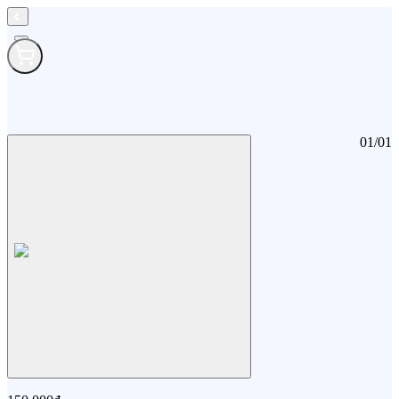
01
/
01
Ba lô hình thú Gerber (Khuyến mãi không bán)
Ba lô hình thú Gerber (Khuyến mãi không bán)