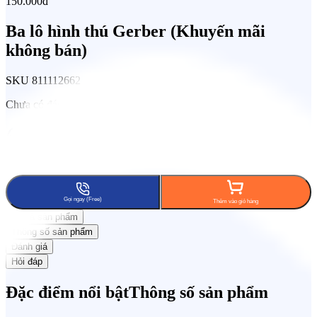
150.000đ
Ba lô hình thú Gerber (Khuyến mãi
không bán)
SKU
811112662
Chưa có đánh giá
Tích lũy 8% KiCoin
Đổi trả trong 15 ngày
Freeship phạm
vi 7km
Gọi ngay (Free)
Thêm vào giỏ hàng
Mô tả sản phẩm
Thông số sản phẩm
Đánh giá
Hỏi đáp
Đặc điểm nổi bật
Thông số sản phẩm