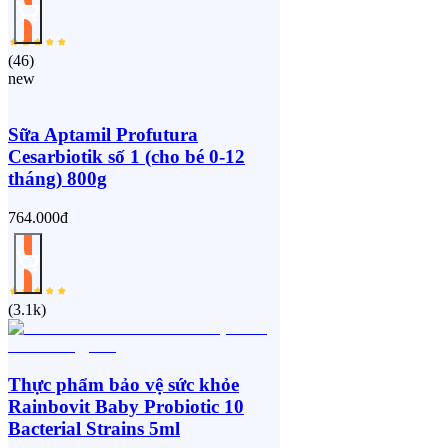
(
46
)
new
Sữa Aptamil Profutura
Cesarbiotik số 1 (cho bé 0-12
tháng) 800g
764.000đ
(
3.1k
)
Thực phẩm bảo vệ sức khỏe
Rainbovit Baby Probiotic 10
Bacterial Strains 5ml