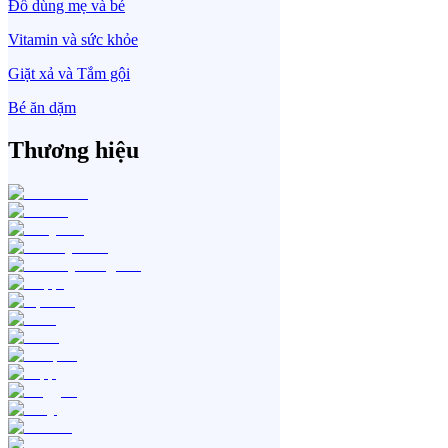
Đồ dùng mẹ và bé
Vitamin và sức khỏe
Giặt xả và Tắm gội
Bé ăn dặm
Thương hiệu