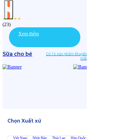
(
23
)
Xem thêm
Sữa cho bé
Có 16 sản phẩm khuyến
mãi
Chọn Xuất xứ
Việt Nam
Nhật Bản
Thái Lan
Hàn Quốc
Úc
Singapore
Mỹ
Thụ