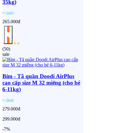
35kg)
by
Gooby
265.000đ
(
50
)
sale
Bỉm - Tã quần Doodi AirPlus
cao cấp size M 32 miếng (cho bé
6-11kg)
by
Doodi
279.000đ
299.000đ
-7%