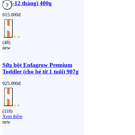
bé 6-12 tháng) 400g
615.000đ
(
48
)
new
Sữa bột Enfagrow Premium
Toddler (cho bé từ 1 tuổi) 907g
925.000đ
(
118
)
Xem thêm
new