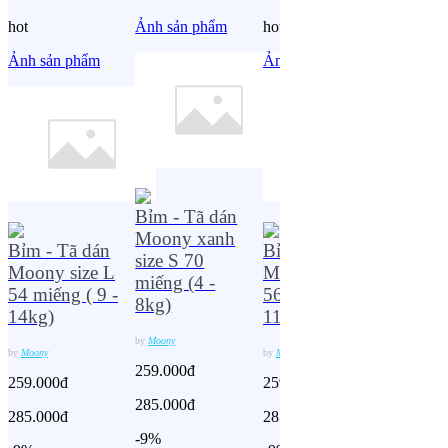
hot
Ảnh sản phẩm
hot
Ảnh sản
Ảnh sản phẩm
Ảnh sản phẩm
Bỉm - Tã dán
Bỉm - 
Moony xanh
Moony 
Bỉm - Tã dán
Bỉm - Tã dán
size S 70
XL 38 
Moony size L
Moony size M
miếng (4 -
(cho bé
54 miếng ( 9 -
56 miếng (6 -
8kg)
- 22kg)
14kg)
11kg)
by
Moony
by
Moony
by
Moony
by
Moony
259.000đ
259.000
259.000đ
259.000đ
285.000đ
285.000
285.000đ
285.000đ
-9%
-9%