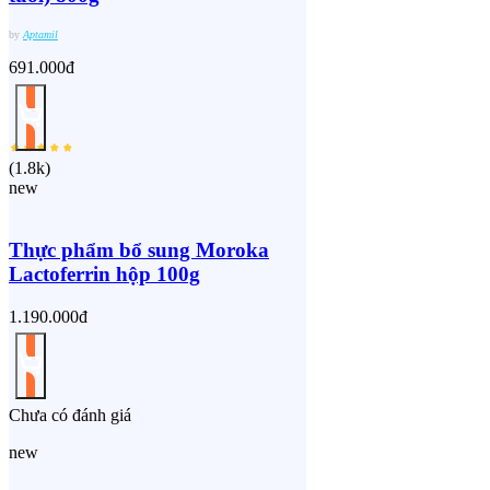
by
Aptamil
691.000đ
(
1.8k
)
new
Thực phẩm bổ sung Moroka
Lactoferrin hộp 100g
1.190.000đ
Chưa có đánh giá
new