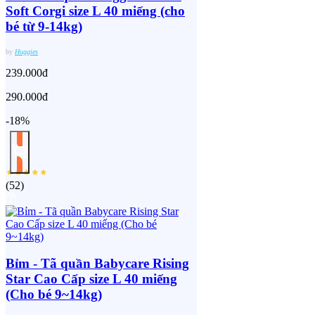
Soft Corgi size L 40 miếng (cho
bé từ 9-14kg)
by
Huggies
239.000đ
290.000đ
-18%
(
52
)
Bỉm - Tã quần Babycare Rising
Star Cao Cấp size L 40 miếng
(Cho bé 9~14kg)