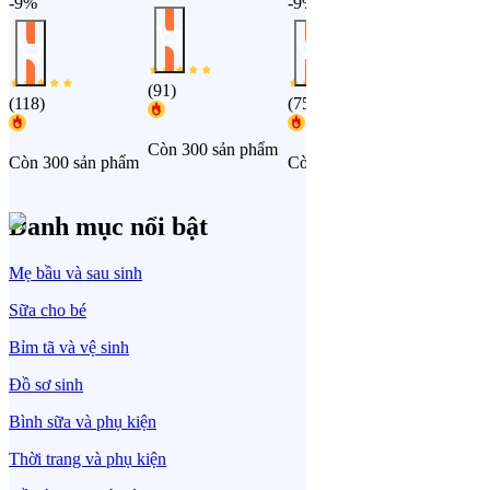
-9%
-9%
(
91
)
(
52
)
(
118
)
(
75
)
Còn 300 sản phẩm
Còn 300
Còn 300 sản phẩm
Còn 299 sản phẩm
Danh mục nổi bật
Mẹ bầu và sau sinh
Sữa cho bé
Bỉm tã và vệ sinh
Đồ sơ sinh
Bình sữa và phụ kiện
Thời trang và phụ kiện