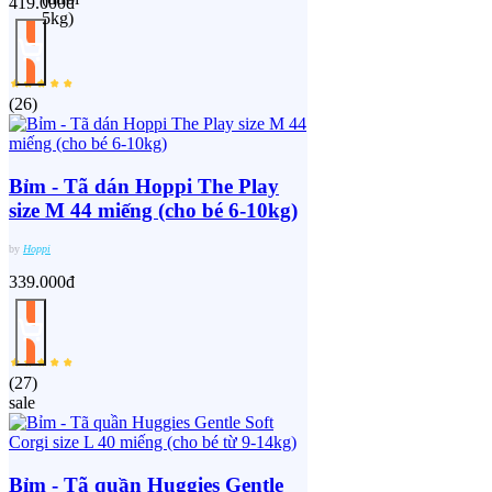
419.000đ
(
26
)
Bỉm - Tã dán Hoppi The Play
size M 44 miếng (cho bé 6-10kg)
by
Hoppi
339.000đ
(
27
)
sale
Bỉm - Tã quần Huggies Gentle