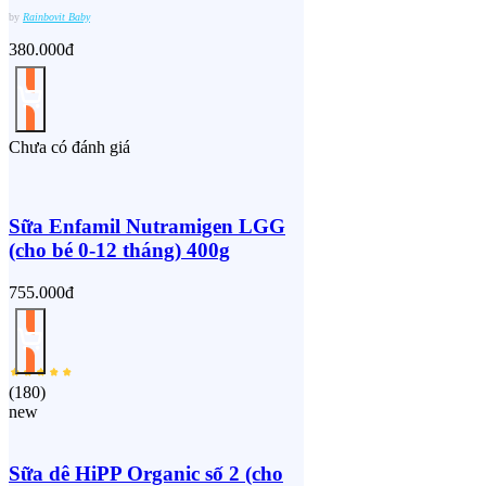
by
Rainbovit Baby
380.000đ
Chưa có đánh giá
Sữa Enfamil Nutramigen LGG
(cho bé 0-12 tháng) 400g
755.000đ
(
180
)
new
Sữa dê HiPP Organic số 2 (cho