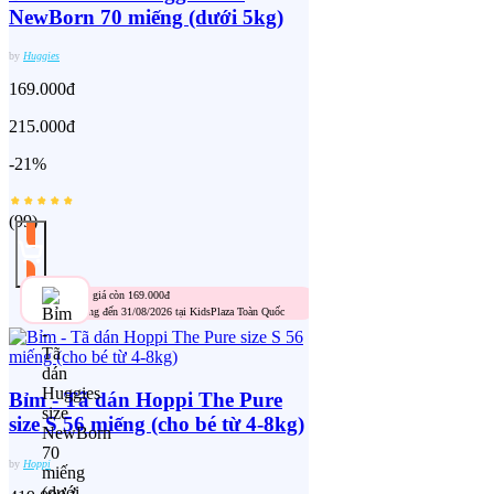
NewBorn 70 miếng (dưới 5kg)
by
Huggies
169.000đ
215.000đ
-21%
(
99
)
Mua 1 giá còn 169.000đ
Áp dụng đến 31/08/2026 tại KidsPlaza Toàn Quốc
Bỉm - Tã dán Hoppi The Pure
size S 56 miếng (cho bé từ 4-8kg)
by
Hoppi