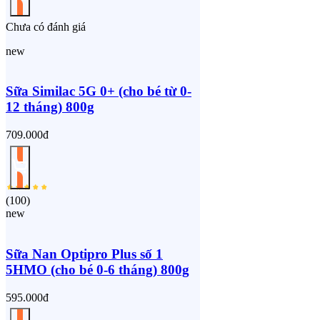
Chưa có đánh giá
new
Sữa Similac 5G 0+ (cho bé từ 0-
12 tháng) 800g
709.000đ
(
100
)
new
Sữa Nan Optipro Plus số 1
5HMO (cho bé 0-6 tháng) 800g
595.000đ