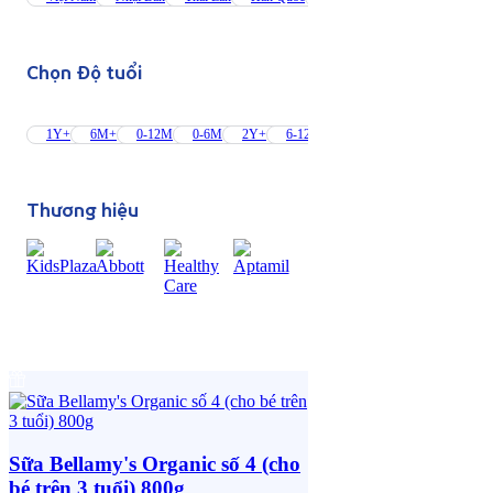
Chọn Độ tuổi
1Y+
6M+
0-12M
0-6M
2Y+
6-12M
1-2Y
1-3Y
1-10Y
Thương hiệu
Sữa Bellamy's Organic số 4 (cho
bé trên 3 tuổi) 800g