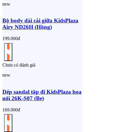
new
Bộ body dài cài giữa KidsPlaza
Airy ND26H (Hồng)
199.000đ
Chưa có đánh giá
new
Dép sandal tập đi KidsPlaza hoa
nổi 26K-S07 (Be)
169.000đ