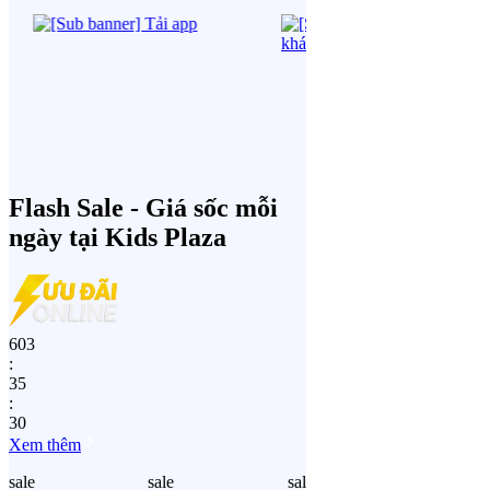
Flash Sale - Giá sốc mỗi
ngày tại Kids Plaza
603
:
35
:
29
Xem thêm
sale
sale
sale
sale