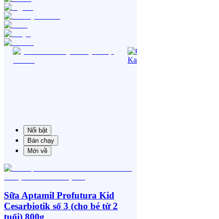
Nổi bật
Bán chạy
Mới về
Sữa Aptamil Profutura Kid
Cesarbiotik số 3 (cho bé từ 2
tuổi) 800g