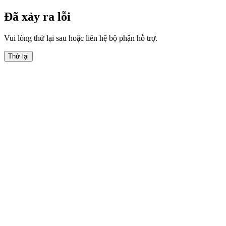
Đã xảy ra lỗi
Vui lòng thử lại sau hoặc liên hệ bộ phận hỗ trợ.
Thử lại