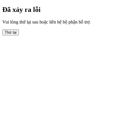
Đã xảy ra lỗi
Vui lòng thử lại sau hoặc liên hệ bộ phận hỗ trợ.
Thử lại