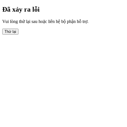
Đã xảy ra lỗi
Vui lòng thử lại sau hoặc liên hệ bộ phận hỗ trợ.
Thử lại