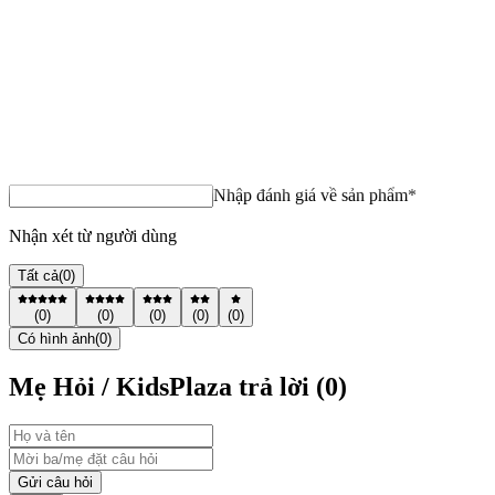
Thương hiệu:
Honper
0
Tệ
Độ tuổi sử dụng:
Bé từ 5 tháng tuổi trở lên
Nhấn vào đây để nhận xét về sản phẩm
Đánh giá ngay
Chọn đánh giá của bạn
Nhập đánh giá về sản phẩm*
Nhận xét từ người dùng
Tất cả
(
0
)
(
0
)
(
0
)
(
0
)
(
0
)
(
0
)
Có hình ảnh
(
0
)
Mẹ Hỏi / KidsPlaza trả lời (
0
)
Gửi câu hỏi