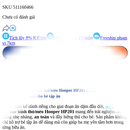
SKU
511160466
Chưa có đánh giá
Tích lũy 8% KiCoin
Đổi trả trong 15 ngày
Freeship phạm
vi 7km
Gọi ngay (Free)
Thêm vào giỏ hàng
Mô tả sản phẩm
Thông số sản phẩm
Đánh giá
Hỏi đáp
Set 2 thìa silicone hình thỏ/mèo Honper HP201 (Màu ngẫu nhiên) –
Mềm mại, An toàn cho bé tập ăn
Được thiết kế dành riêng cho giai đoạn ăn dặm đầu đời,
set 2 thìa
silicone hình thỏ/mèo Honper HP201
mang đến trải nghiệm ăn
uống nhẹ nhàng,
an toàn
và đầy hứng thú cho bé. Sản phẩm không
chỉ hỗ trợ bé tập ăn dễ dàng mà còn giúp ba mẹ yên tâm hơn trong
từng bữa ăn.