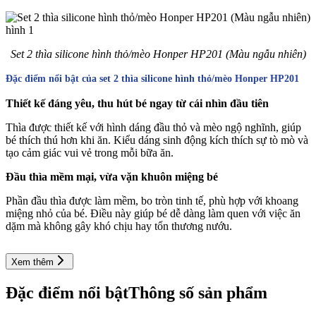
Set 2 thìa silicone hình thỏ/mèo Honper HP201 (Màu ngẫu nhiên)
Đặc điểm nổi bật của set 2 thìa silicone hình thỏ/mèo Honper HP201
Thiết kế đáng yêu, thu hút bé ngay từ cái nhìn đầu tiên
Thìa được thiết kế với hình dáng đầu thỏ và mèo ngộ nghĩnh, giúp
bé thích thú hơn khi ăn. Kiểu dáng sinh động kích thích sự tò mò và
tạo cảm giác vui vẻ trong mỗi bữa ăn.
Đầu thìa mềm mại, vừa vặn khuôn miệng bé
Phần đầu thìa được làm mềm, bo tròn tinh tế, phù hợp với khoang
miệng nhỏ của bé. Điều này giúp bé dễ dàng làm quen với việc ăn
dặm mà không gây khó chịu hay tổn thương nướu.
Xem thêm
Chất liệu silicon bạch kim cao cấp, an toàn tuyệt đối
Đặc điểm nổi bật
Thông số sản phẩm
Không chứa BPA
, an toàn cho sức khỏe của bé