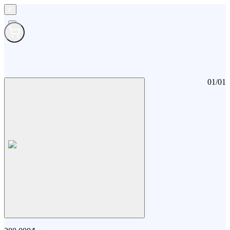
01
/
01
Bàn chải điện Lock&Lock Abbott Grow (Khuyến mãi không bán)
Bàn chải điện Lock&Lock Abbott Grow (Khuyến mãi không bán)