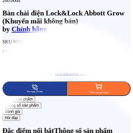
200.000đ
Bàn chải điện Lock&Lock Abbott Grow
(Khuyến mãi không bán)
by
Chính hãng
SKU
811113735
Chưa có đánh giá
Tích lũy 8% KiCoin
Đổi trả trong 15 ngày
Freeship phạm
vi 7km
Gọi ngay (Free)
Thêm vào giỏ hàng
Mô tả sản phẩm
Thông số sản phẩm
Đánh giá
Hỏi đáp
Đặc điểm nổi bật
Thông số sản phẩm