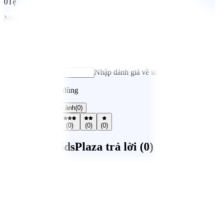
0
Tệ
Nhấn vào đây để nhận xét về sản phẩm
Đánh giá ngay
Chọn đánh giá của bạn
Nhập đánh giá về sản phẩm*
Nhận xét từ người dùng
Tất cả
(
0
)
Có hình ảnh
(
0
)
(
0
)
(
0
)
(
0
)
(
0
)
(
0
)
Mẹ Hỏi / KidsPlaza trả lời (
0
)
Gửi câu hỏi
Hệ thống cửa hàng