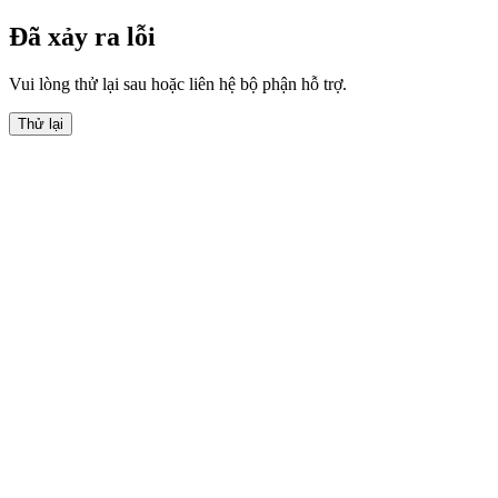
Đã xảy ra lỗi
Vui lòng thử lại sau hoặc liên hệ bộ phận hỗ trợ.
Thử lại