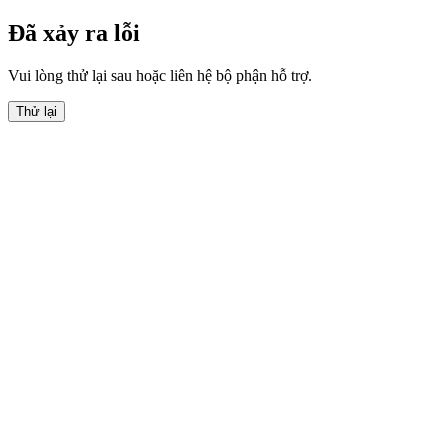
Đã xảy ra lỗi
Vui lòng thử lại sau hoặc liên hệ bộ phận hỗ trợ.
Thử lại