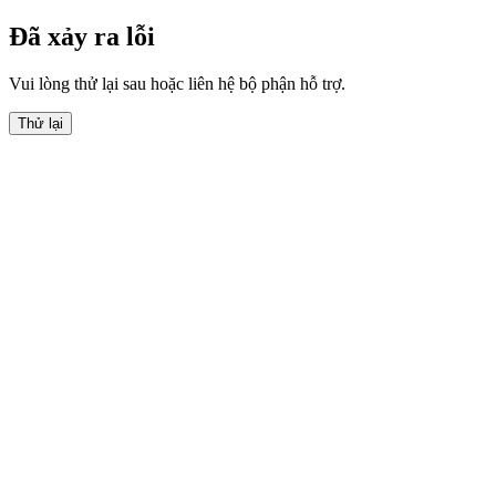
Đã xảy ra lỗi
Vui lòng thử lại sau hoặc liên hệ bộ phận hỗ trợ.
Thử lại