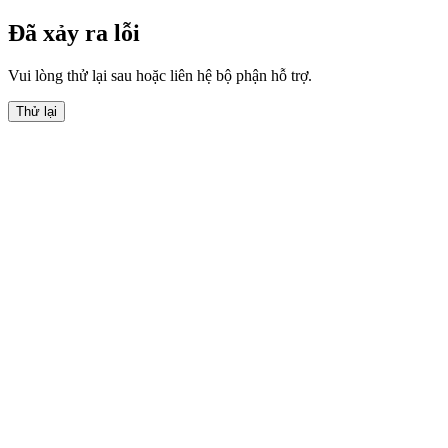
Đã xảy ra lỗi
Vui lòng thử lại sau hoặc liên hệ bộ phận hỗ trợ.
Thử lại