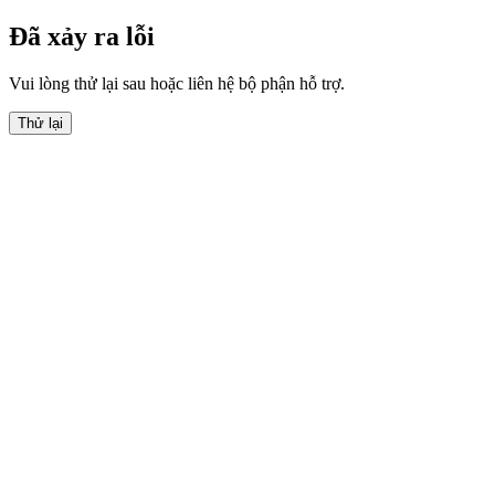
Đã xảy ra lỗi
Vui lòng thử lại sau hoặc liên hệ bộ phận hỗ trợ.
Thử lại