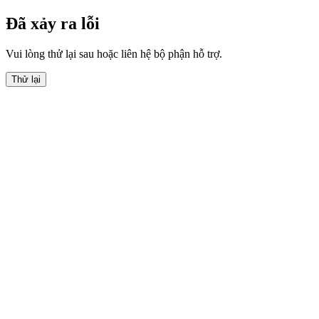
Đã xảy ra lỗi
Vui lòng thử lại sau hoặc liên hệ bộ phận hỗ trợ.
Thử lại