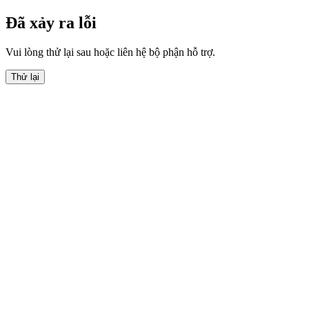
Đã xảy ra lỗi
Vui lòng thử lại sau hoặc liên hệ bộ phận hỗ trợ.
Thử lại