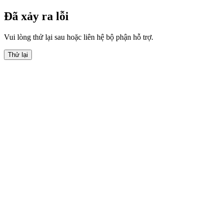
Đã xảy ra lỗi
Vui lòng thử lại sau hoặc liên hệ bộ phận hỗ trợ.
Thử lại