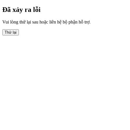
Đã xảy ra lỗi
Vui lòng thử lại sau hoặc liên hệ bộ phận hỗ trợ.
Thử lại