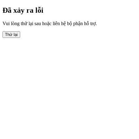
Đã xảy ra lỗi
Vui lòng thử lại sau hoặc liên hệ bộ phận hỗ trợ.
Thử lại