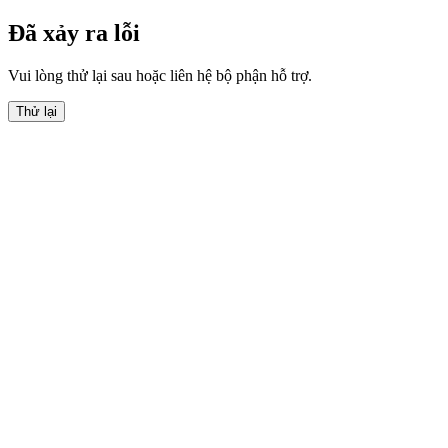
Đã xảy ra lỗi
Vui lòng thử lại sau hoặc liên hệ bộ phận hỗ trợ.
Thử lại