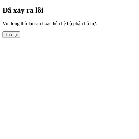
Đã xảy ra lỗi
Vui lòng thử lại sau hoặc liên hệ bộ phận hỗ trợ.
Thử lại