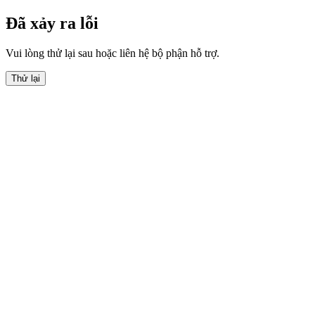
Đã xảy ra lỗi
Vui lòng thử lại sau hoặc liên hệ bộ phận hỗ trợ.
Thử lại