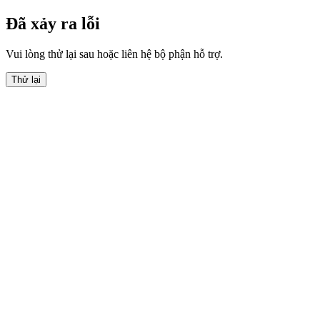
Đã xảy ra lỗi
Vui lòng thử lại sau hoặc liên hệ bộ phận hỗ trợ.
Thử lại