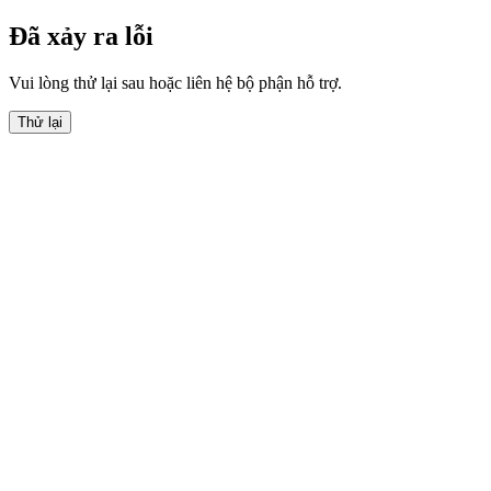
Đã xảy ra lỗi
Vui lòng thử lại sau hoặc liên hệ bộ phận hỗ trợ.
Thử lại