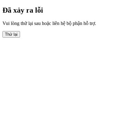
Đã xảy ra lỗi
Vui lòng thử lại sau hoặc liên hệ bộ phận hỗ trợ.
Thử lại