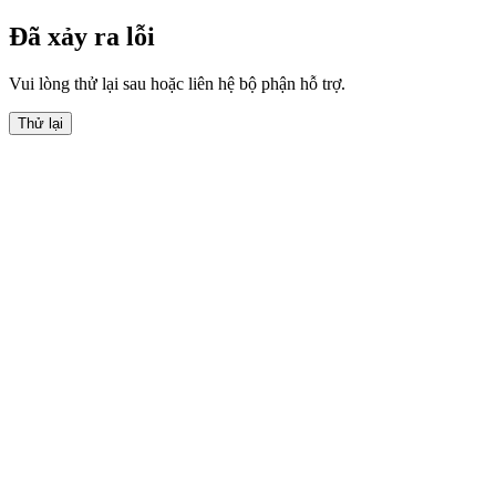
Đã xảy ra lỗi
Vui lòng thử lại sau hoặc liên hệ bộ phận hỗ trợ.
Thử lại