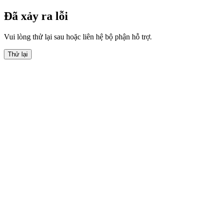
Đã xảy ra lỗi
Vui lòng thử lại sau hoặc liên hệ bộ phận hỗ trợ.
Thử lại