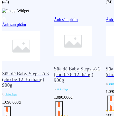
(
48
)
(
74
)
Ảnh sản phẩm
Ảnh s
Ảnh sản phẩm
Sữa dê Baby Steps số 2
Sữa 
Sữa dê Baby Steps số 3
(cho bé 6-12 tháng)
(cho
(cho bé 12-36 tháng)
900g
by
Baby S
900g
by
Baby Steps
1.090
by
Baby Steps
1.090.000đ
1.090.000đ
(
33
)