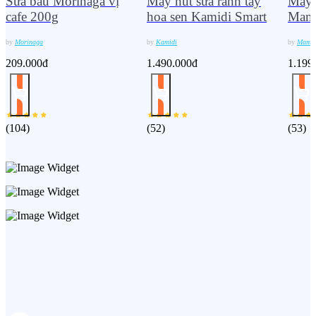
Sữa bầu Morinaga vị
Máy hút sữa rảnh tay
Máy 
cafe 200g
hoa sen Kamidi Smart
Mama
by
Morinaga
by
Kamidi
by
Mama
209.000đ
1.490.000đ
1.199
(
104
)
(
52
)
(
53
)