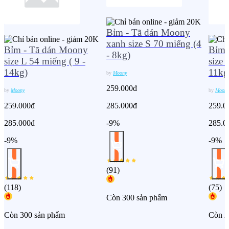
Bỉm - Tã dán Moony
xanh size S 70 miếng (4
Bỉm - Tã dán Moony
Bỉm 
- 8kg)
size L 54 miếng ( 9 -
size 
14kg)
11kg
by
Moony
259.000đ
by
Moony
by
Moony
259.000đ
285.000đ
259.0
285.000đ
-9%
285.0
-9%
-9%
(
91
)
(
118
)
(
75
)
Còn 300 sản phẩm
Còn 300 sản phẩm
Còn 2