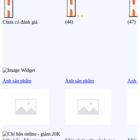
(
44
)
(
47
)
Chưa có đánh giá
Ảnh sản phẩm
Ảnh sản phẩm
Ảnh s