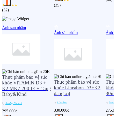
(
35
)
(
32
)
Ảnh sản phẩm
Ảnh sản phẩm
Ảnh s
Thực phẩm bảo vệ sức
Thực phẩm bảo vệ sức
Thực
khỏe VITAMIN D3 +
khỏe Lineabon D3+K2
khỏe
K2 MK7 200 IE + 15μg
dạng xịt
30ml
Baby&Kind
by
Lineabon
by
Smartb
by
Sunday Natural
330.000đ
275.0
295.000đ