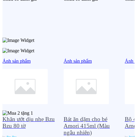
Ảnh sản phẩm
Ảnh sản phẩm
Ảnh s
Khăn ướt dịu nhẹ Bzu
Bát ăn dặm cho bé
Bộ 4 
Bzu 80 tờ
Amori 415ml (Màu
Amor
ngẫu nhiên)
by
Bzu Bzu
by
Inochi