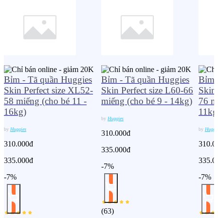
Bỉm - Tã quần Huggies
Bỉm - Tã quần Huggies
Bỉm 
Skin Perfect size XL52-
Skin Perfect size L60-66
Skin 
58 miếng (cho bé 11 -
miếng (cho bé 9 - 14kg)
76 m
16kg)
11kg
by
Huggies
by
Huggies
by
Huggi
310.000đ
310.000đ
310.0
335.000đ
335.000đ
335.0
-7%
-7%
-7%
(
63
)