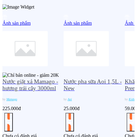
Ảnh sản phẩm
Ảnh sản phẩm
Ảnh s
Nước giặt xả Mamago -
Nước pha sữa Aoi 1,5L -
Khăn
hương trái cây 3000ml
New
Prem
by
Mamago
by
Aoi
by
KidsP
225.000đ
25.000đ
59.00
Chưa có đánh giá
Chưa có đánh giá
Chưa 