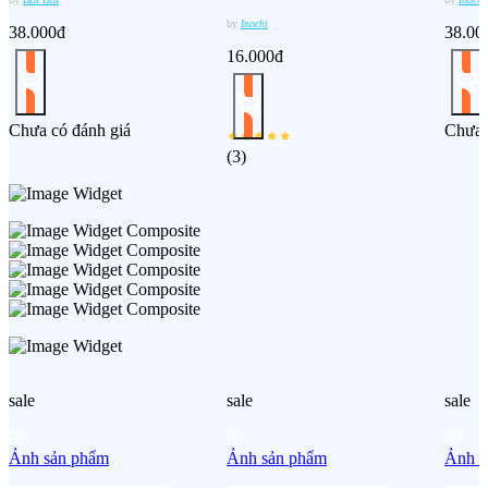
by
Inochi
38.000đ
38.00
16.000đ
Chưa có đánh giá
Chưa 
(
3
)
sale
sale
sale
Ảnh sản phẩm
Ảnh sản phẩm
Ảnh s