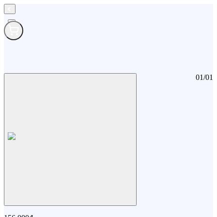
01
/
01
Do choi xep hinh cong vien Nan KM
Do choi xep hinh cong vien Nan KM