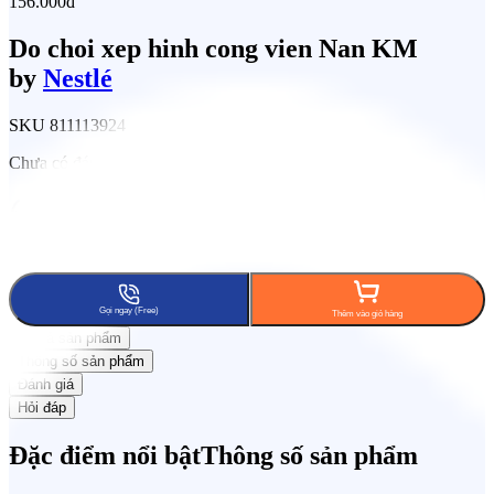
156.000đ
Do choi xep hinh cong vien Nan KM
by
Nestlé
SKU
811113924
Chưa có đánh giá
Tích lũy 8% KiCoin
Đổi trả trong 15 ngày
Freeship phạm
vi 7km
Gọi ngay (Free)
Thêm vào giỏ hàng
Mô tả sản phẩm
Thông số sản phẩm
Đánh giá
Hỏi đáp
Đặc điểm nổi bật
Thông số sản phẩm