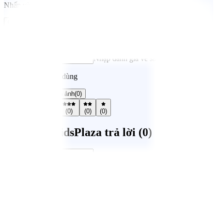
Nhấn vào đây để nhận xét về sản phẩm
Đánh giá ngay
Chọn đánh giá của bạn
Nhập đánh giá về sản phẩm*
Nhận xét từ người dùng
Tất cả
(
0
)
Có hình ảnh
(
0
)
(
0
)
(
0
)
(
0
)
(
0
)
(
0
)
Mẹ Hỏi / KidsPlaza trả lời (
0
)
Gửi câu hỏi
Hệ thống cửa hàng