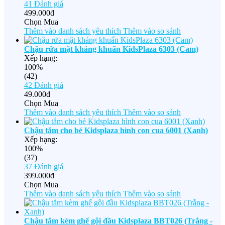
41
Đánh giá
499.000đ
Chọn Mua
Thêm vào danh sách yêu thích
Thêm vào so sánh
Chậu rửa mặt kháng khuẩn KidsPlaza 6303 (Cam)
Xếp hạng:
100%
(42)
42
Đánh giá
49.000đ
Chọn Mua
Thêm vào danh sách yêu thích
Thêm vào so sánh
Chậu tắm cho bé Kidsplaza hình con cua 6001 (Xanh)
Xếp hạng:
100%
(37)
37
Đánh giá
399.000đ
Chọn Mua
Thêm vào danh sách yêu thích
Thêm vào so sánh
Chậu tắm kèm ghế gội đầu Kidsplaza BBT026 (Trắng -