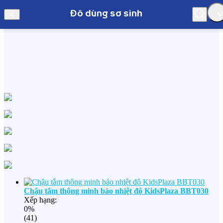
Đồ dùng sơ sinh
Hà Nội
Đồ dùng sơ sinh
Chậu tắm thông minh báo nhiệt độ KidsPlaza BBT030
Xếp hạng:
0%
(41)