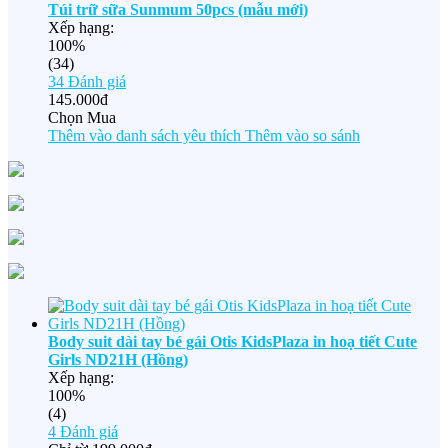
Túi trữ sữa Sunmum 50pcs (mẫu mới)
Xếp hạng:
100%
(34)
34
Đánh giá
145.000đ
Chọn Mua
Thêm vào danh sách yêu thích
Thêm vào so sánh
Body suit dài tay bé gái Otis KidsPlaza in hoạ tiết Cute
Girls ND21H (Hồng)
Xếp hạng:
100%
(4)
4
Đánh giá