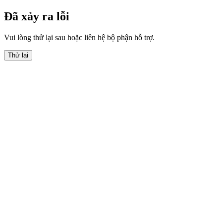
Đã xảy ra lỗi
Vui lòng thử lại sau hoặc liên hệ bộ phận hỗ trợ.
Thử lại