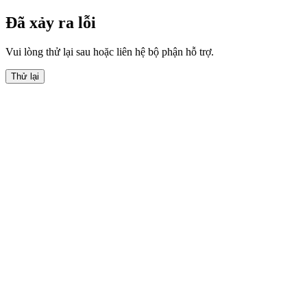
Đã xảy ra lỗi
Vui lòng thử lại sau hoặc liên hệ bộ phận hỗ trợ.
Thử lại