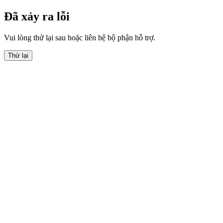
Đã xảy ra lỗi
Vui lòng thử lại sau hoặc liên hệ bộ phận hỗ trợ.
Thử lại