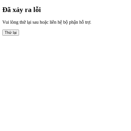
Đã xảy ra lỗi
Vui lòng thử lại sau hoặc liên hệ bộ phận hỗ trợ.
Thử lại