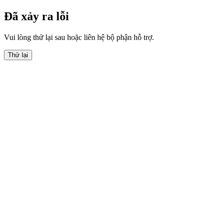
Đã xảy ra lỗi
Vui lòng thử lại sau hoặc liên hệ bộ phận hỗ trợ.
Thử lại