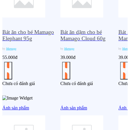
Bát ăn cho bé Mamago
Bát ăn dặm cho bé
Bát 
Elephant 95g
Mamago Cloud 60g
Mama
by
Mamago
by
Mamago
by
Mama
55.000đ
39.000đ
39.00
Chưa có đánh giá
Chưa có đánh giá
Chưa 
Ảnh sản phẩm
Ảnh sản phẩm
Ảnh s