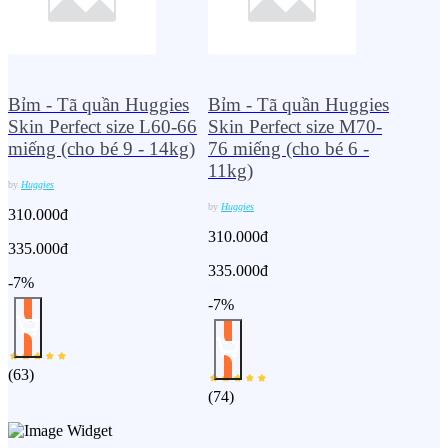
Bỉm - Tã quần Huggies
Bỉm - Tã quần Huggies
Skin Perfect size L60-66
Skin Perfect size M70-
miếng (cho bé 9 - 14kg)
76 miếng (cho bé 6 -
11kg)
by
Huggies
by
Huggies
310.000đ
310.000đ
335.000đ
335.000đ
-7%
-7%
(
63
)
(
74
)