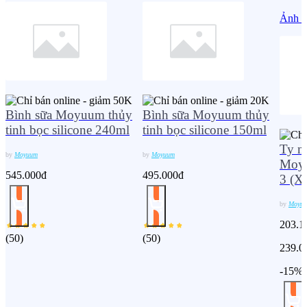
Ảnh s
Bình sữa Moyuum thủy
Bình sữa Moyuum thủy
tinh bọc silicone 240ml
tinh bọc silicone 150ml
Ty n
by
Moyuum
by
Moyuum
Moyu
545.000đ
495.000đ
3 (X
by
Moyu
203.1
(
50
)
(
50
)
239.0
-15%