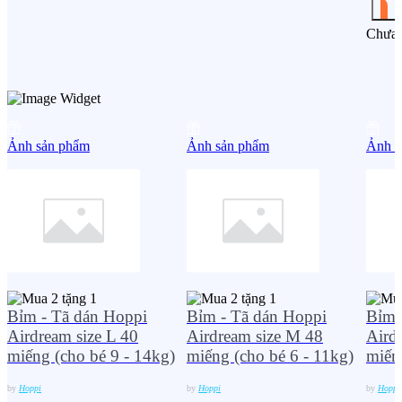
Chưa 
Ảnh sản phẩm
Ảnh sản phẩm
Ảnh s
Bỉm - Tã dán Hoppi
Bỉm - Tã dán Hoppi
Bỉm 
Airdream size L 40
Airdream size M 48
Aird
miếng (cho bé 9 - 14kg)
miếng (cho bé 6 - 11kg)
miến
by
Hoppi
by
Hoppi
by
Hoppi