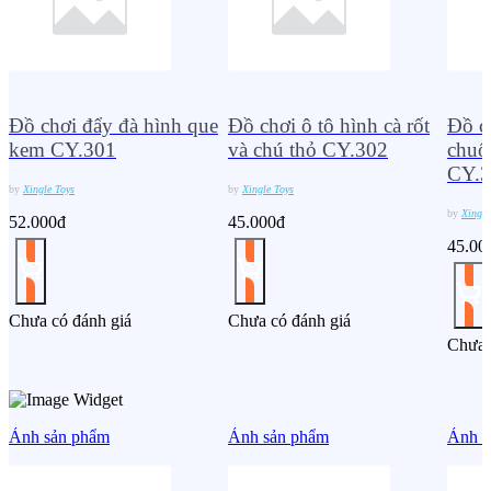
Đồ chơi đẩy đà hình que
Đồ chơi ô tô hình cà rốt
Đồ ch
kem CY.301
và chú thỏ CY.302
chuố
CY.3
by
Xingle Toys
by
Xingle Toys
by
Xingle
52.000đ
45.000đ
45.00
Chưa có đánh giá
Chưa có đánh giá
Chưa 
Ảnh sản phẩm
Ảnh sản phẩm
Ảnh s