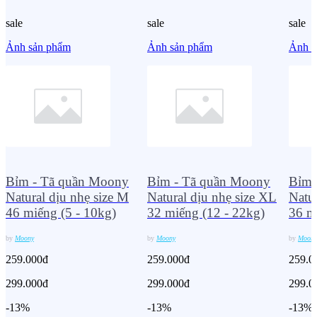
sale
sale
sale
Ảnh sản phẩm
Ảnh sản phẩm
Ảnh s
Bỉm - Tã quần Moony
Bỉm - Tã quần Moony
Bỉm 
Natural dịu nhẹ size M
Natural dịu nhẹ size XL
Natur
46 miếng (5 - 10kg)
32 miếng (12 - 22kg)
36 m
by
Moony
by
Moony
by
Moony
259.000đ
259.000đ
259.0
299.000đ
299.000đ
299.0
-13%
-13%
-13%