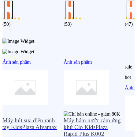
(
50
)
(
53
)
(
47
)
Ảnh sản phẩm
Ảnh sản phẩm
sale
hot
Ảnh s
Máy hút sữa điện rảnh
Máy hâm nước cảm ứng
tay KidsPlaza Alvamax
khử Clo KidsPlaza
Rapid Plus K002