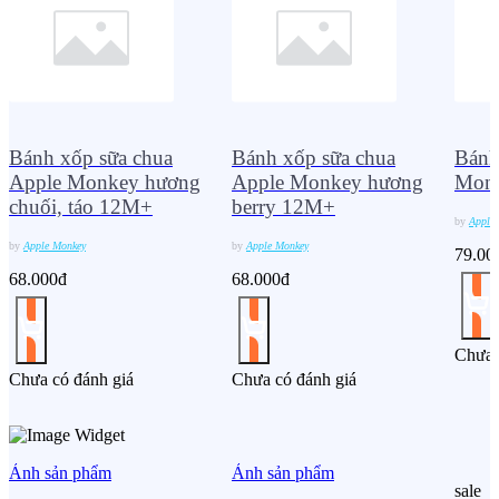
Bánh xốp sữa chua
Bánh xốp sữa chua
Bánh
Apple Monkey hương
Apple Monkey hương
Monk
chuối, táo 12M+
berry 12M+
by
Apple
by
Apple Monkey
by
Apple Monkey
79.00
68.000đ
68.000đ
Chưa 
Chưa có đánh giá
Chưa có đánh giá
Ảnh sản phẩm
Ảnh sản phẩm
sale