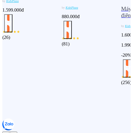
by
KidsPlaza
Máy 
by
KidsPlaza
1.599.000đ
điện
880.000đ
by
KidsP
1.600
(
26
)
(
81
)
1.990
-20%
(
256
)