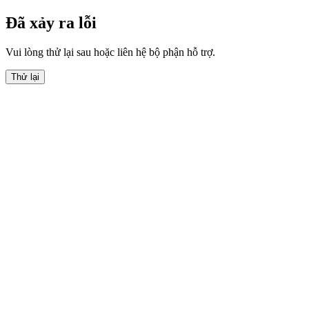
Đã xảy ra lỗi
Vui lòng thử lại sau hoặc liên hệ bộ phận hỗ trợ.
Thử lại