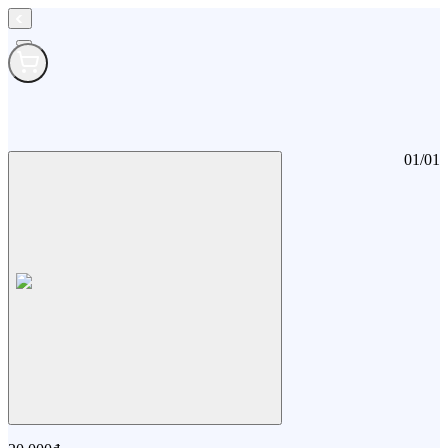
01
/
01
Kem Kutieskin KM 5g (Khuyến mãi không bán)
Kem Kutieskin KM 5g (Khuyến mãi không bán)