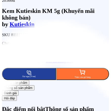
20.000đ
Kem Kutieskin KM 5g (Khuyến mãi
không bán)
by
Kutieskin
SKU
811112650
Chưa có đánh giá
Tích lũy 8% KiCoin
Đổi trả trong 15 ngày
Freeship phạm
vi 7km
Gọi ngay (Free)
Thêm vào giỏ hàng
Mô tả sản phẩm
Thông số sản phẩm
Đánh giá
Hỏi đáp
Đặc điểm nổi bật
Thông số sản phẩm