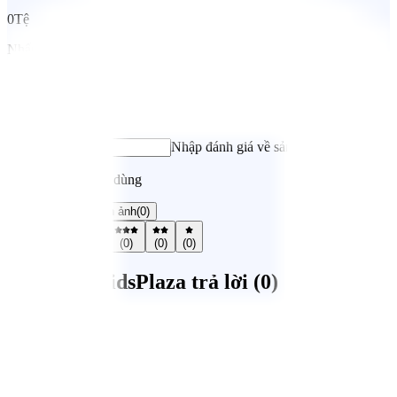
0
Tệ
Nhấn vào đây để nhận xét về sản phẩm
Đánh giá ngay
Chọn đánh giá của bạn
Nhập đánh giá về sản phẩm*
Nhận xét từ người dùng
Tất cả
(
0
)
Có hình ảnh
(
0
)
(
0
)
(
0
)
(
0
)
(
0
)
(
0
)
Mẹ Hỏi / KidsPlaza trả lời (
0
)
Gửi câu hỏi
Hệ thống cửa hàng