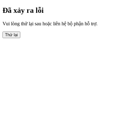
Đã xảy ra lỗi
Vui lòng thử lại sau hoặc liên hệ bộ phận hỗ trợ.
Thử lại