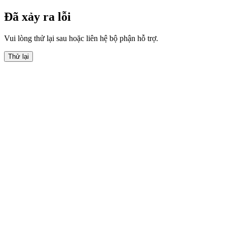
Đã xảy ra lỗi
Vui lòng thử lại sau hoặc liên hệ bộ phận hỗ trợ.
Thử lại