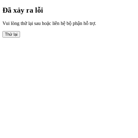
Đã xảy ra lỗi
Vui lòng thử lại sau hoặc liên hệ bộ phận hỗ trợ.
Thử lại