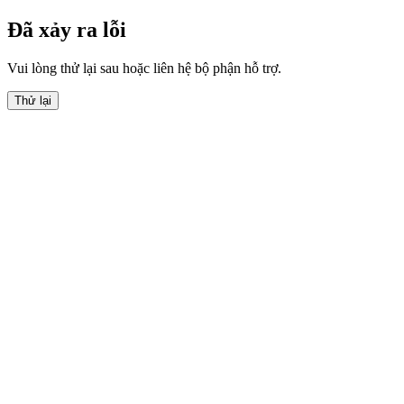
Đã xảy ra lỗi
Vui lòng thử lại sau hoặc liên hệ bộ phận hỗ trợ.
Thử lại