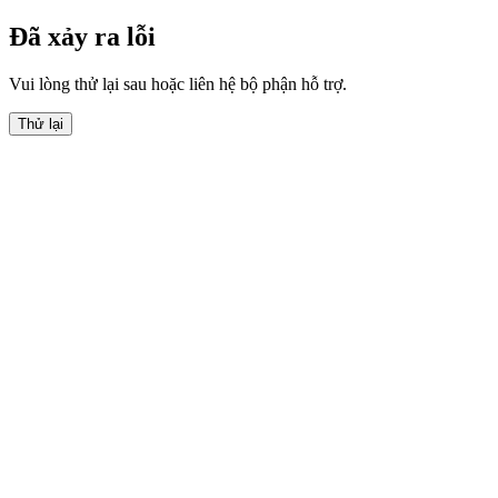
Đã xảy ra lỗi
Vui lòng thử lại sau hoặc liên hệ bộ phận hỗ trợ.
Thử lại