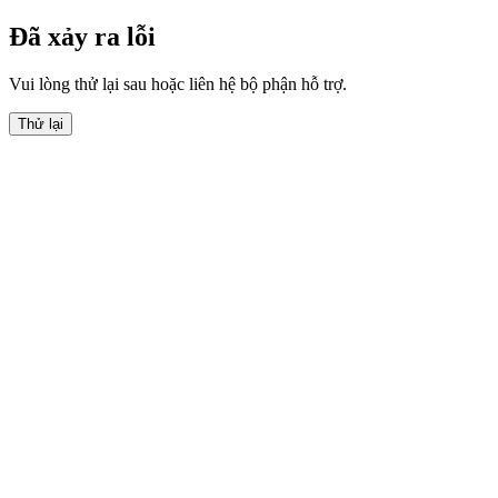
Đã xảy ra lỗi
Vui lòng thử lại sau hoặc liên hệ bộ phận hỗ trợ.
Thử lại