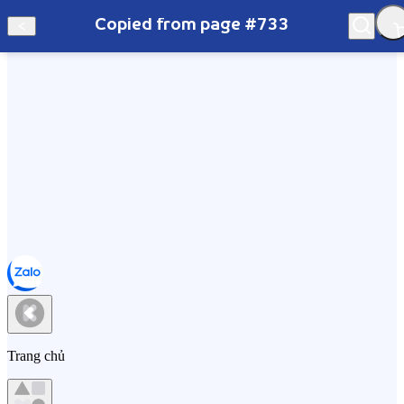
Copied from page #733
Hà Nội
Copied from page #733
Trang chủ