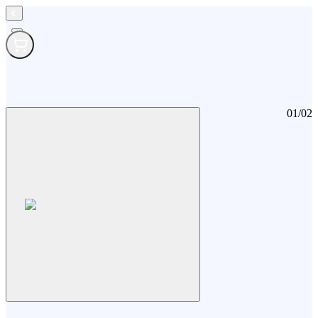
01
/
02
May chup anh Nan Km
May chup anh Nan Km