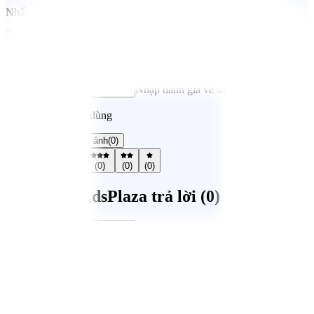
Nhấn vào đây để nhận xét về sản phẩm
Đánh giá ngay
Chọn đánh giá của bạn
Nhập đánh giá về sản phẩm*
Nhận xét từ người dùng
Tất cả
(
0
)
Có hình ảnh
(
0
)
(
0
)
(
0
)
(
0
)
(
0
)
(
0
)
Mẹ Hỏi / KidsPlaza trả lời (
0
)
Gửi câu hỏi
Hệ thống cửa hàng