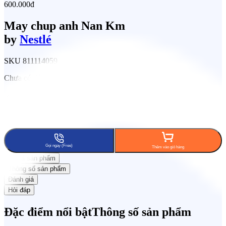
600.000đ
May chup anh Nan Km
by
Nestlé
SKU
811114059
Chưa có đánh giá
Tích lũy 8% KiCoin
Đổi trả trong 15 ngày
Freeship phạm
vi 7km
Gọi ngay (Free)
Thêm vào giỏ hàng
Mô tả sản phẩm
Thông số sản phẩm
Đánh giá
Hỏi đáp
Đặc điểm nổi bật
Thông số sản phẩm