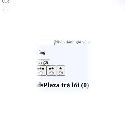
0
Tệ
Nhấn vào đây để nhận xét về sản phẩm
Đánh giá ngay
Chọn đánh giá của bạn
Nhập đánh giá về sản phẩm*
Nhận xét từ người dùng
Tất cả
(
0
)
Có hình ảnh
(
0
)
(
0
)
(
0
)
(
0
)
(
0
)
(
0
)
Mẹ Hỏi / KidsPlaza trả lời (
0
)
Gửi câu hỏi
Hệ thống cửa hàng