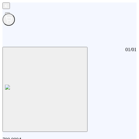
01
/
01
Máy đo huyết áp Provital (Khuyến mại không bán)
Máy đo huyết áp Provital (Khuyến mại không bán)