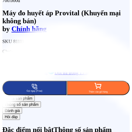
700.000đ
Máy đo huyết áp Provital (Khuyến mại
không bán)
by
Chính hãng
SKU
811112587
Chưa có đánh giá
Tích lũy 8% KiCoin
Đổi trả trong 15 ngày
Freeship phạm
vi 7km
Gọi ngay (Free)
Thêm vào giỏ hàng
Mô tả sản phẩm
Thông số sản phẩm
Đánh giá
Hỏi đáp
Đặc điểm nổi bật
Thông số sản phẩm