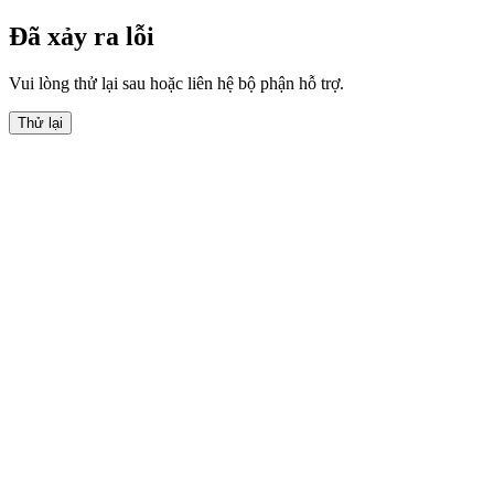
Đã xảy ra lỗi
Vui lòng thử lại sau hoặc liên hệ bộ phận hỗ trợ.
Thử lại