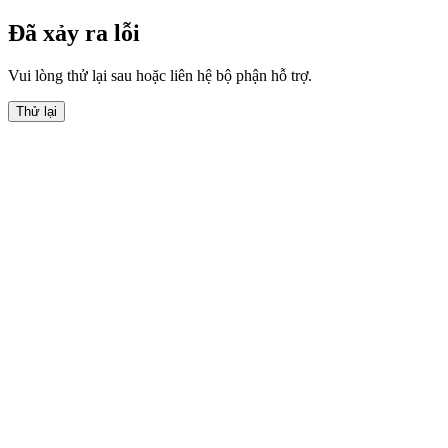
Đã xảy ra lỗi
Vui lòng thử lại sau hoặc liên hệ bộ phận hỗ trợ.
Thử lại