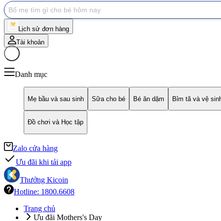
Lịch sử đơn hàng
Tài khoản
Giỏ hàng
Danh mục
Mẹ bầu và sau sinh
Sữa cho bé
Bé ăn dặm
Bỉm tã và vệ sin
Đồ chơi và Học tập
Zalo cửa hàng
Ưu đãi khi tải app
Thưởng Kicoin
Hotline: 1800.6608
Trang chủ
Ưu đãi Mothers's Day
Ưu đãi Mothers's Day