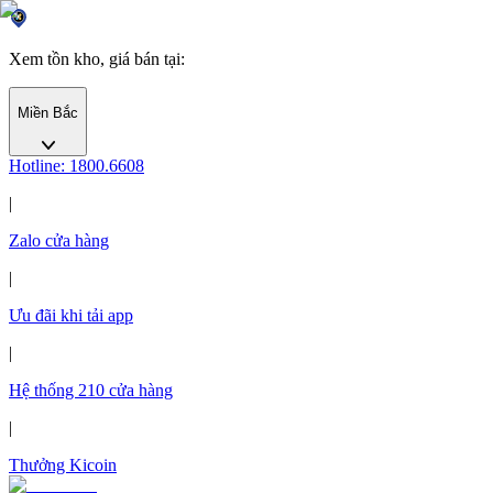
Xem tồn kho, giá bán tại
:
Miền Bắc
Hotline: 1800.6608
|
Zalo cửa hàng
|
Ưu đãi khi tải app
|
Hệ thống
210
cửa hàng
|
Thưởng Kicoin