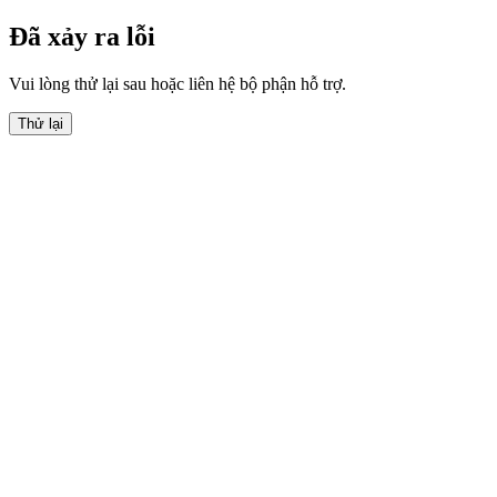
Đã xảy ra lỗi
Vui lòng thử lại sau hoặc liên hệ bộ phận hỗ trợ.
Thử lại