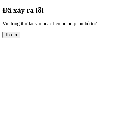
Đã xảy ra lỗi
Vui lòng thử lại sau hoặc liên hệ bộ phận hỗ trợ.
Thử lại